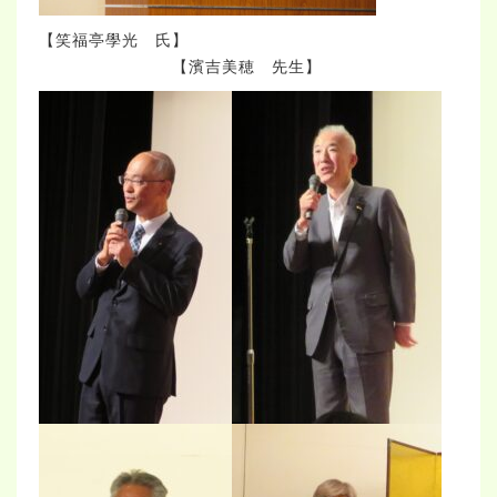
【笑福亭學光 氏】
【濱吉美穂 先生】