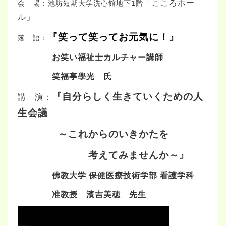
「こころホー
会 場：池坊短期大学洗心館地下1階
ル」
『笑って笑ってお元気に！
』
落 語：
お笑い福祉士カルチャー講師
笑福亭學光 氏
『自分らしく生きていくための人
講 演：
生会議
～これからのいきかたを
考えてみませんか～』
佛教大学 保健医療技術学部 看護学科
准教授 濱吉美穂 先生