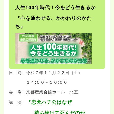
人生100年時代！今をどう生きるか
『心を通わせる、かかわりのかた
ち』
日 時：令和７年１１月２２日（土）
１４:００～１６:００
会 場：京都産業会館ホール 北室
『忠犬ハチ公は
なぜ
講 演：
待ち続けて死んだのか