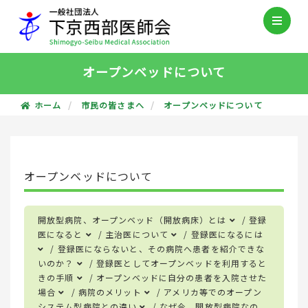
オープンベッドについて
ホーム
市民の皆さまへ
オープンベッドについて
オープンベッドについて
開放型病院、オープンベッド（開放病床）とは
/
登録
医になると
/
主治医について
/
登録医になるには
/
登録医にならないと、その病院へ患者を紹介できな
いのか？
/
登録医としてオープンベッドを利用すると
きの手順
/
オープンベッドに自分の患者を入院させた
場合
/
病院のメリット
/
アメリカ等でのオープン
システム型病院との違い
/
なぜ今、開放型病院なの