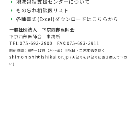
地域包括支援センターについて
もの忘れ相談医リスト
各種書式(Excel)ダウンロードはこちらから
一般社団法人 下京西部医師会
下京西部医師会 事務所
TEL:
075-693-3900
FAX:
075-693-3911
開所時間：9時～17時（月～金）※祝日・年末年始を除く
shimonishi★ishikai.or.jp
(★記号を@記号に置き換えて下さ
い)